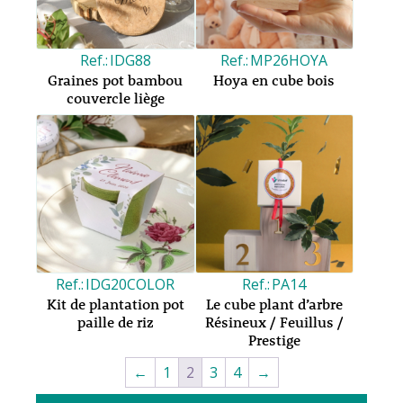
IDG88
MP26HOYA
Graines pot bambou
Hoya en cube bois
couvercle liège
IDG20COLOR
PA14
Kit de plantation pot
Le cube plant d’arbre
paille de riz
Résineux / Feuillus /
Prestige
←
1
2
3
4
→