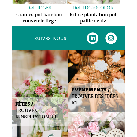
IDG88
IDG20COLOR
Graines pot bambou
Kit de plantation pot
couvercle liège
paille de riz
SUIVEZ-NOUS
ÉVÈNEMENTS /
TROUVER DES IDÉES
ICI
FÊTES /
TROUVEZ
L’INSPIRATION ICI