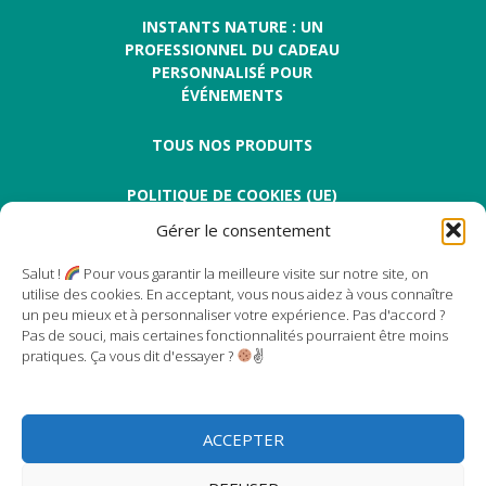
INSTANTS NATURE : UN
PROFESSIONNEL DU CADEAU
PERSONNALISÉ POUR
ÉVÉNEMENTS
TOUS NOS PRODUITS
POLITIQUE DE COOKIES (UE)
Gérer le consentement
Salut !
Pour vous garantir la meilleure visite sur notre site, on
utilise des cookies. En acceptant, vous nous aidez à vous connaître
un peu mieux et à personnaliser votre expérience. Pas d'accord ?
Pas de souci, mais certaines fonctionnalités pourraient être moins
Instants Nature
pratiques. Ça vous dit d'essayer ?
✌
17 rue des magnolias
Centre Régional Floriloire
49130 Les Ponts de Cé
ACCEPTER
TÉL:
02 41 79 07 42