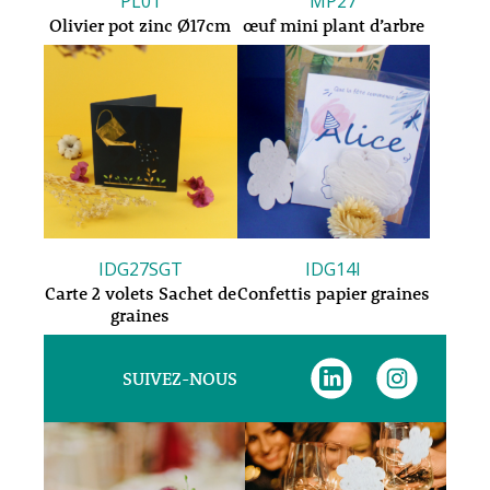
PL01
MP27
Olivier pot zinc Ø17cm
œuf mini plant d’arbre
IDG27SGT
IDG14I
Carte 2 volets Sachet de
Confettis papier graines
graines
SUIVEZ-NOUS