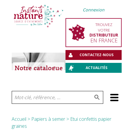
Connexion
TROUVEZ
VOTRE
DISTRIBUTEUR
EN FRANCE
CONTACTEZ-NOUS
Notre catalogue
ACTUALITÉS
Aller
au
contenu
Accueil
>
Papiers à semer
> Etui confettis papier
graines