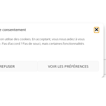
le consentement
e, on utilise des cookies. En acceptant, vous nous aidez à vous
 Pas d'accord ? Pas de souci, mais certaines fonctionnalités
REFUSER
VOIR LES PRÉFÉRENCES
SUIVEZ-NOUS
Instants Nature
17 rue des magnolias
Centre Régional Floriloire
49130 Les Ponts de Cé