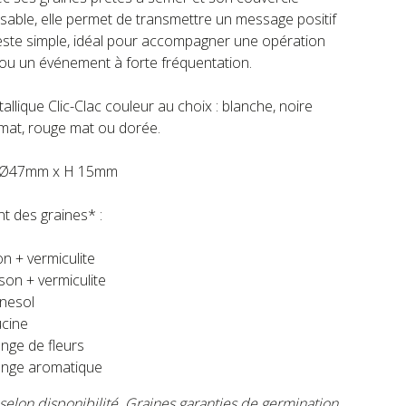
sable, elle permet de transmettre un message positif
ste simple, idéal pour accompagner une opération
 ou un événement à forte fréquentation.
allique Clic-Clac couleur au choix : blanche, noire
 mat, rouge mat ou dorée.
: Ø47mm x H 15mm
nt des graines* :
n + vermiculite
son + vermiculite
nesol
cine
nge de fleurs
nge aromatique
selon disponibilité.
Graines garanties de germination,