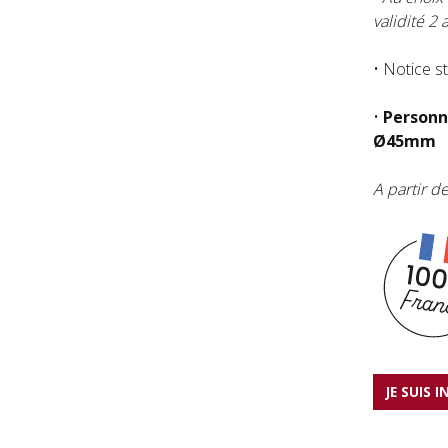
validité 2 
• Notice 
•
Personna
Ø45mm
A partir d
JE SUIS 