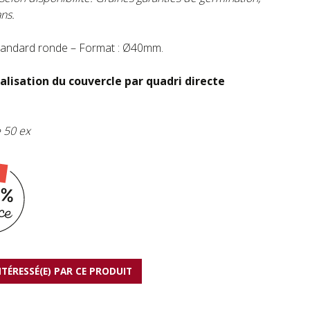
ans.
standard ronde – Format : Ø40mm.
lisation du couvercle
par quadri directe
e 50 ex
INTÉRESSÉ(E) PAR CE PRODUIT