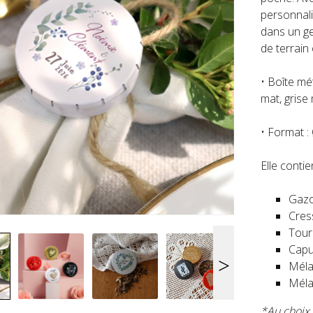
personnali
dans un ge
de terrain
• Boîte mét
mat, grise
• Format 
Elle contie
Gazo
Cres
Tour
Capu
Méla
Méla
*Au choix 