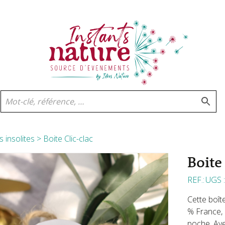
 insolites
> Boite Clic-clac
Boite
UGS 
Cette boît
% France, 
poche. Ave