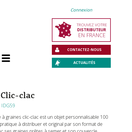
Connexion
TROUVEZ VOTRE
DISTRIBUTEUR
EN FRANCE
CONTACTEZ-NOUS
ACTUALITÉS
Aller
au
contenu
 Clic-clac
:
IDG59
e à graines clic-clac est un objet personnalisable 100
pratique à distribuer et original par son format de
c ses graines prêtes à semer et son couvercle