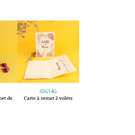
IDG14G
het de
Carte à semer 2 volets