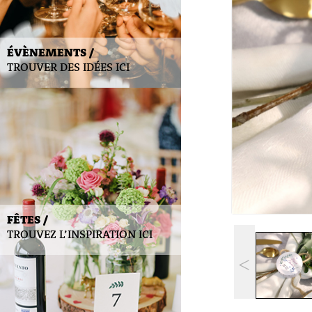
ÉVÈNEMENTS /
TROUVER DES IDÉES ICI
FÊTES /
TROUVEZ L’INSPIRATION ICI