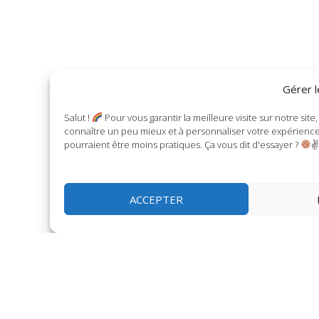
Gérer 
Salut !
Pour vous garantir la meilleure visite sur notre sit
connaître un peu mieux et à personnaliser votre expérience.
pourraient être moins pratiques. Ça vous dit d'essayer ?
✌
ACCEPTER
POLITIQUE DE PROTECTION
DES DONNÉES À CARACTÈRE
LINKEDIN
INSTAGRAM
PERSONNEL DU SITE INSTANTS
NATURE